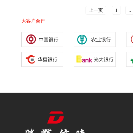
上一页
1
..
大客户合作