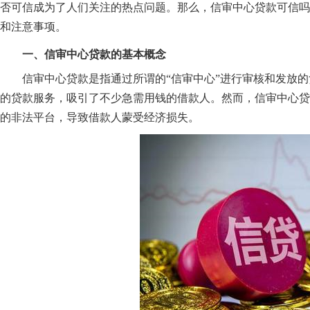
否可信成为了人们关注的热点问题。那么，信审中心贷款可信吗
和注意事项。
一、信审中心贷款的基本概念
信审中心贷款是指通过所谓的“信审中心”进行审核和发放
的贷款服务，吸引了不少急需用钱的借款人。然而，信审中心贷
的非法平台，导致借款人蒙受经济损失。