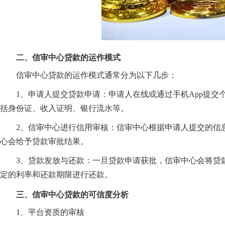
二、信审中心贷款的运作模式
信审中心贷款的运作模式通常分为以下几步：
1、申请人提交贷款申请：申请人在线或通过手机App提
括身份证、收入证明、银行流水等。
2、信审中心进行信用审核：信审中心根据申请人提交的信
心会给予贷款审批结果。
3、贷款发放与还款：一旦贷款申请获批，信审中心会将贷
定的利率和还款期限进行还款。
三、信审中心贷款的可信度分析
1、平台资质的审核