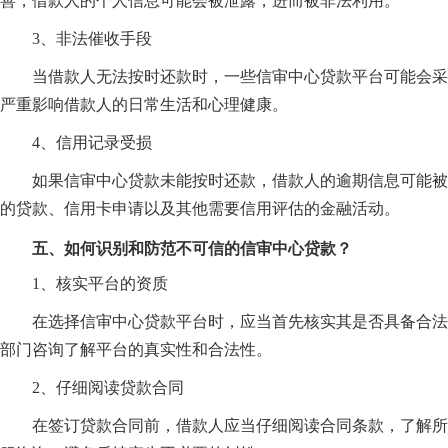
善，借款人的个人信息可能会被泄露，进而被非法利用。
3、非法催收手段
当借款人无法按时还款时，一些信审中心贷款平台可能会采
严重影响借款人的日常生活和心理健康。
4、信用记录受损
如果信审中心贷款未能按时还款，借款人的逾期信息可能被
的贷款、信用卡申请以及其他需要信用评估的金融活动。
五、如何识别和防范不可信的信审中心贷款？
1、核实平台的资质
在选择信审中心贷款平台时，应当首先核实其是否具备合法
部门咨询了解平台的真实性和合法性。
2、仔细阅读贷款合同
在签订贷款合同前，借款人应当仔细阅读合同条款，了解所