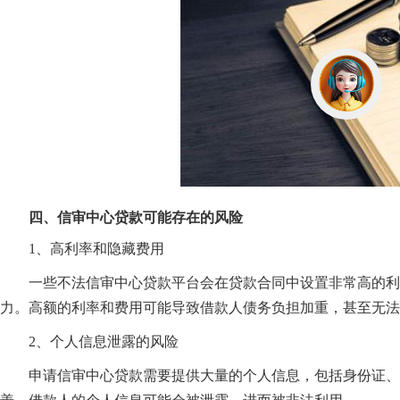
四、信审中心贷款可能存在的风险
1、高利率和隐藏费用
一些不法信审中心贷款平台会在贷款合同中设置非常高的利
力。高额的利率和费用可能导致借款人债务负担加重，甚至无法
2、个人信息泄露的风险
申请信审中心贷款需要提供大量的个人信息，包括身份证、