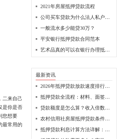
2021年房屋抵押贷款流程
公司买车贷款为什么法人私户还款
一般流水多少能贷30万？
平安银行抵押贷款合同范本
艺术品真的可以在银行办理抵押贷款吗？
最新资讯
2026年抵押贷款放款速度排行：哪家银行最快几天到账？
抵押贷款全流程：材料、面签、抵押登记、放款全解析！
，二来自己
仅是你是否
贷款额度是怎么算？收入倍数、负债率、抵押估值三步拆解
到您想要
农村信用社房屋抵押贷款条件全解：最新申请材料清单！
的最常用的
抵押贷款利息计算方法详解：本息与本金哪个更省钱？