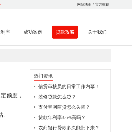
6
网站地图
/
官方微信
款利率
成功案例
贷款攻略
关于我们
热门资讯
信贷审核员的日常工作内幕！
确定额度，
装修贷款怎么贷？
。
支付宝网商贷怎么关闭？
估。
贷款年利率3.6%高吗？
农商银行贷款多久能批下来？