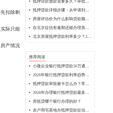
抵押贷款放款需要多久？审批+抵押登记+放款全链路拆解！
抵押贷款详细步骤：从申请到放款的10个环节全拆解！
会先扣除剩
房屋评估价为什么影响贷款额度？
在北京征信有逾期还能办理房抵贷吗？
么实际只能
北京房屋抵押贷款利率多少？2026年最新银行利率汇总
和房产情况
推荐阅读
小微企业银行抵押贷款50万通常需要什么条件？一文全解！
2026年银行抵押贷款利率趋势深度分析！
抵押贷款审批被卡怎么办？常见原因和解决办法！
2026年办理银行抵押贷款最多能贷多少钱？限额是多少？
房抵贷哪个银行办理的好？
农户用宅基地办抵押贷款征信要求高吗？