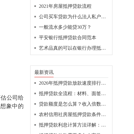
2021年房屋抵押贷款流程
公司买车贷款为什么法人私户还款
一般流水多少能贷30万？
平安银行抵押贷款合同范本
艺术品真的可以在银行办理抵押贷款吗？
最新资讯
2026年抵押贷款放款速度排行：哪家银行最快几天到账？
抵押贷款全流程：材料、面签、抵押登记、放款全解析！
评估公司给
贷款额度是怎么算？收入倍数、负债率、抵押估值三步拆解
人想象中的
农村信用社房屋抵押贷款条件全解：最新申请材料清单！
抵押贷款利息计算方法详解：本息与本金哪个更省钱？