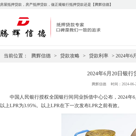
房屋抵押贷款，房产抵押贷款，做正规银行抵押贷款还是【腾辉信德】
当前位置：
腾辉信德
>
贷款攻略
>
贷款利率
> 2024
2024年6月20日银
腾辉信德
时间：2024-06-21
中国人民银行授权全国银行间同业拆借中心公布，
2024
年
6
以上
LPR
为
3.95%
。以上
LPR
在下一次发布
LPR
之前有效。