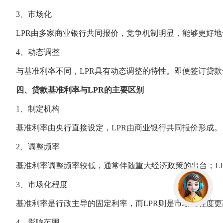
3、市场化
LPR由多家商业银行共同报价，竞争机制明显，能够更好
4、动态调整
与基准利率不同，LPR具有动态调整的特性。即便签订贷款
四、贷款基准利率与LPR的主要区别
1、制定机构
基准利率由央行直接设定，LPR由商业银行共同报价形成。
2、调整频率
基准利率调整频率较低，通常伴随重大经济政策的出台；L
3、市场化程度
基准利率是行政主导的固定利率，而LPR则是市场化程度
4、影响范围