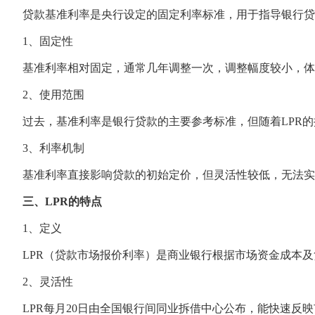
贷款基准利率是央行设定的固定利率标准，用于指导银行贷
1、固定性
基准利率相对固定，通常几年调整一次，调整幅度较小，体
2、使用范围
过去，基准利率是银行贷款的主要参考标准，但随着LPR
3、利率机制
基准利率直接影响贷款的初始定价，但灵活性较低，无法实
三、LPR的特点
1、定义
LPR（贷款市场报价利率）是商业银行根据市场资金成本
2、灵活性
LPR每月20日由全国银行间同业拆借中心公布，能快速反