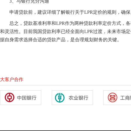
3、与银行充分沟通
申请贷款前，建议详细了解银行关于LPR定价的规则，确
总之，贷款基准利率和LPR作为两种贷款利率定价方式，各
和灵活性。目前我国贷款利率已经全面向LPR过渡，未来市场
据自身需求选择合适的贷款产品，是合理规划财务的关键。
大客户合作