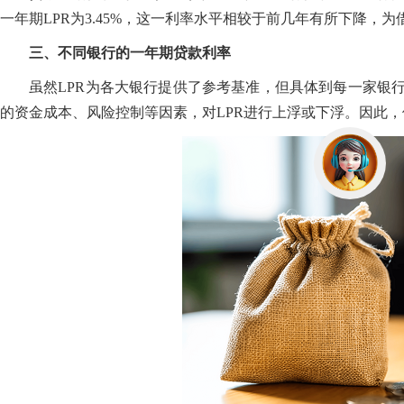
一年期LPR为3.45%，这一利率水平相较于前几年有所下降，
三、不同银行的一年期贷款利率
虽然LPR为各大银行提供了参考基准，但具体到每一家银
的资金成本、风险控制等因素，对LPR进行上浮或下浮。因此